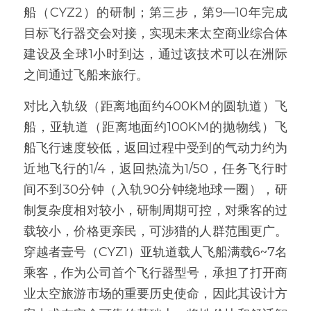
船（CYZ2）的研制；第三步，第9—10年完成
目标飞行器交会对接，实现未来太空商业综合体
建设及全球1小时到达，通过该技术可以在洲际
之间通过飞船来旅行。
对比入轨级（距离地面约400KM的圆轨道）飞
船，亚轨道（距离地面约100KM的抛物线）飞
船飞行速度较低，返回过程中受到的气动力约为
近地飞行的1/4，返回热流为1/50，任务飞行时
间不到30分钟（入轨90分钟绕地球一圈），研
制复杂度相对较小，研制周期可控，对乘客的过
载较小，价格更亲民，可涉猎的人群范围更广。
穿越者壹号（CYZ1）亚轨道载人飞船满载6~7名
乘客，作为公司首个飞行器型号，承担了打开商
业太空旅游市场的重要历史使命，因此其设计方