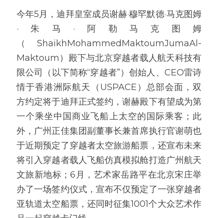
今年5月，迪拜皇室成员谢赫·穆罕默德·马克图姆
·朱马·阿勒马克图姆
（ShaikhMohammedMaktoumJumaAl-
Maktoum）殿下与北京穿越者载人航天科技有
限公司（以下简称“穿越者”）创始人、CEO雷诗
情于香港洲际航天（USPACE）总部会面，双
方约定将于迪拜正式签约，谢赫殿下有望成为第
一个乘坐中国商业飞船上太空的国际乘客；此
外，广州正佳集团副董事长兼首席执行官谢萌也
于近期预定了穿越者太空旅游船票，还宣布未来
将引入穿越者载人飞船仿真模拟舱打造广州航天
文旅新地标；6月，艺术家岳路平在北京宋庄举
办了一场签约仪式，宣布不仅预定了一张穿越者
亚轨道太空船票，还同时征集1001个大众艺术作